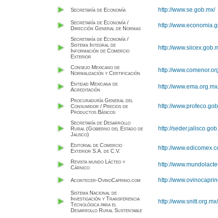
http://www.se.gob.mx/
Secretaría de Economía
Secretaría de Economía /
http://www.economia.
Dirección General de Normas
Secretaría de Economía /
Sistema Integral de
http://www.siicex.gob.m
Información de Comercio
Exterior
Consejo Mexicano de
http://www.comenor.or
Normalización y Certificación
Entidad Mexicana de
http://www.ema.org.mx
Acreditación
Procuraduría General del
http://www.profeco.gob
Consumidor / Precios de
Productos Básicos
Secretaría de Desarrollo
http://seder.jalisco.gob
Rural (Gobierno del Estado de
Jalisco)
Editorial de Comercio
http://www.edicomex.
Exterior S.A. de C.V.
Revista mundo Lácteo y
http://www.mundolacte
Cárnico
http://www.ovinocapri
Acontecer-OvinoCaprino.com
Sistema Nacional de
Investigación y Transferencia
http://www.snitt.org.m
Tecnológica para el
Desarrollo Rural Sustentable