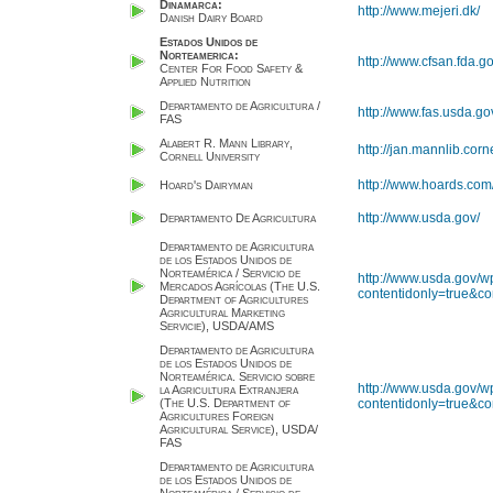
Dinamarca:
http://www.mejeri.dk/
Danish Dairy Board
Estados Unidos de
Norteamerica:
http://www.cfsan.fda.go
Center For Food Safety &
Applied Nutrition
Departamento de Agricultura /
http://www.fas.usda.go
FAS
Alabert R. Mann Library,
http://jan.mannlib.corn
Cornell University
http://www.hoards.com
Hoard's Dairyman
http://www.usda.gov/
Departamento De Agricultura
Departamento de Agricultura
de los Estados Unidos de
Norteamérica / Servicio de
http://www.usda.gov/w
Mercados Agrícolas (The U.S.
contentidonly=true&
Department of Agricultures
Agricultural Marketing
Servicie), USDA/AMS
Departamento de Agricultura
de los Estados Unidos de
Norteamérica. Servicio sobre
http://www.usda.gov/w
la Agricultura Extranjera
(The U.S. Department of
contentidonly=true&
Agricultures Foreign
Agricultural Service), USDA/
FAS
Departamento de Agricultura
de los Estados Unidos de