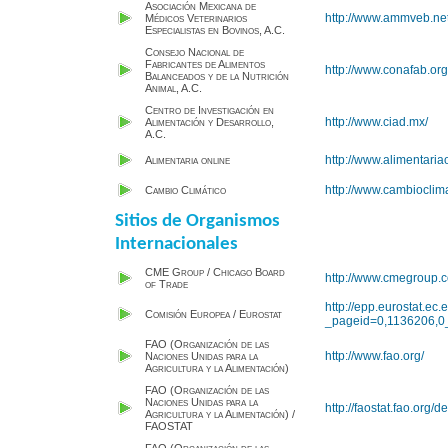
Asociación Mexicana de
http://www.ammveb.ne
Médicos Veterinarios
Especialistas en Bovinos, A.C.
Consejo Nacional de
Fabricantes de Alimentos
http://www.conafab.org/
Balanceados y de la Nutrición
Animal, A.C.
Centro de Investigación en
http://www.ciad.mx/
Alimentación y Desarrollo,
A.C.
http://www.alimentaria
Alimentaria online
http://www.cambioclim
Cambio Climático
Sitios de Organismos
Internacionales
CME Group / Chicago Board
http://www.cmegroup.
of Trade
http://epp.eurostat.ec
Comisión Europea / Eurostat
_pageid=0,1136206,
FAO (Organización de las
http://www.fao.org/
Naciones Unidas para la
Agricultura y la Alimentación)
FAO (Organización de las
Naciones Unidas para la
http://faostat.fao.org/
Agricultura y la Alimentación) /
FAOSTAT