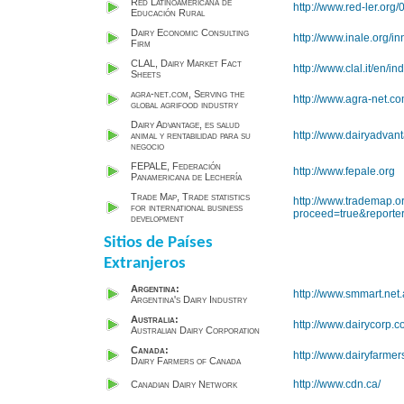
Red Latinoamericana de
http://www.red-ler.org/
Educación Rural
Dairy Economic Consulting
http://www.inale.org/i
Firm
CLAL, Dairy Market Fact
http://www.clal.it/en/i
Sheets
agra-net.com, Serving the
http://www.agra-net.c
global agrifood industry
Dairy Advantage, es salud
http://www.dairyadva
animal y rentabilidad para su
negocio
FEPALE, Federación
http://www.fepale.org
Panamericana de Lechería
Trade Map, Trade statistics
http://www.trademap.
for international business
proceed=true&reporte
development
Sitios de Países
Extranjeros
Argentina:
http://www.smmart.net.
Argentina's Dairy Industry
Australia:
http://www.dairycorp.c
Australian Dairy Corporation
Canada:
http://www.dairyfarmer
Dairy Farmers of Canada
http://www.cdn.ca/
Canadian Dairy Network