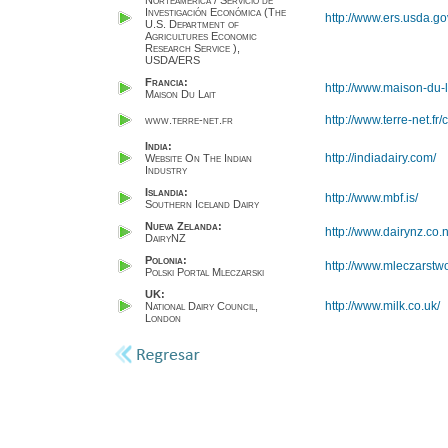
Norteamérica / Servicio de
Investigación Económica (The
http://www.ers.usda.g
U.S. Department of
Agricultures Economic
Research Service ),
USDA/ERS
Francia:
http://www.maison-du-l
Maison Du Lait
http://www.terre-net.f
www.terre-net.fr
India:
http://indiadairy.com/
Website On The Indian
Industry
Islandia:
http://www.mbf.is/
Southern Iceland Dairy
Nueva Zelanda:
http://www.dairynz.co.n
DairyNZ
Polonia:
http://www.mleczarstw
Polski Portal Mleczarski
UK:
http://www.milk.co.uk/
National Dairy Council,
London