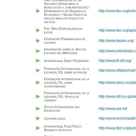
FAO (Organización de las
Naciones Unidas para la
Agricultura y la Alimentación) /
http://www.fao.org/es/
Departamento de Desarrollo
Económico y Social/ Índice de
precios para los productos
lácteos
Fao: Área Especializada en
http://www.fao.org/ag/a
Leche
Federación Panamericana de
http://www.fepale.org/
Lechera
Información sobre el Sector
http://www.infortambo.
Lechero del Mercosur
http://www.fil-idf.org/
International Dairy Federation
Federación Internacional de la
http://www.idfdairynutri
Lechería, FIL sobre nutrición
Federación Internacional de la
http://www.dairy-sustain
Lechería, FIL sobre
sustentabilidad
Federación Internacional de la
http://www.idf-lca-guid
Lechería, FIL: Huella de
carbono
Office International des
http://www.oie.int/
Espizooties
http://www.lecherialat
Lechería latina
International Food Policy
http://www.ifpri.org/pu
Research Institute