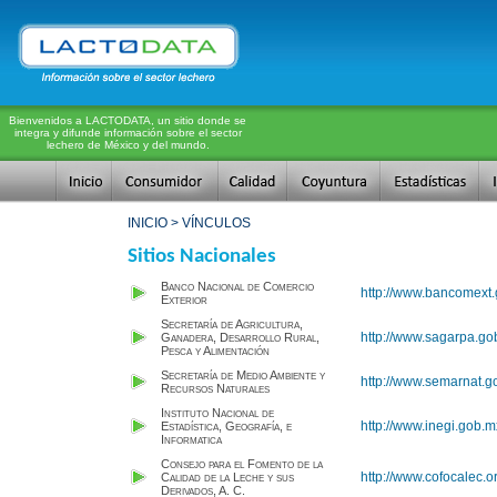
Bienvenidos a LACTODATA, un sitio donde se
integra y difunde información sobre el sector
lechero de México y del mundo.
INICIO > VÍNCULOS
Sitios Nacionales
Banco Nacional de Comercio
http://www.bancomext.
Exterior
Secretaría de Agricultura,
http://www.sagarpa.go
Ganadera, Desarrollo Rural,
Pesca y Alimentación
Secretaría de Medio Ambiente y
http://www.semarnat.g
Recursos Naturales
Instituto Nacional de
http://www.inegi.gob.m
Estadística, Geografía, e
Informatica
Consejo para el Fomento de la
http://www.cofocalec.o
Calidad de la Leche y sus
Derivados, A. C.