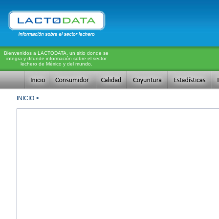
Bienvenidos a LACTODATA, un sitio donde se
integra y difunde información sobre el sector
lechero de México y del mundo.
INICIO >