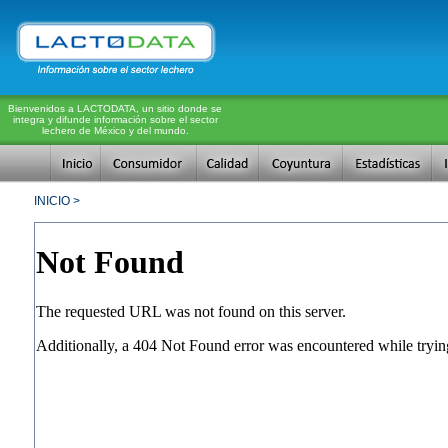
Bienvenidos a LACTODATA, un sitio donde se
integra y difunde información sobre el sector
lechero de México y del mundo.
INICIO >