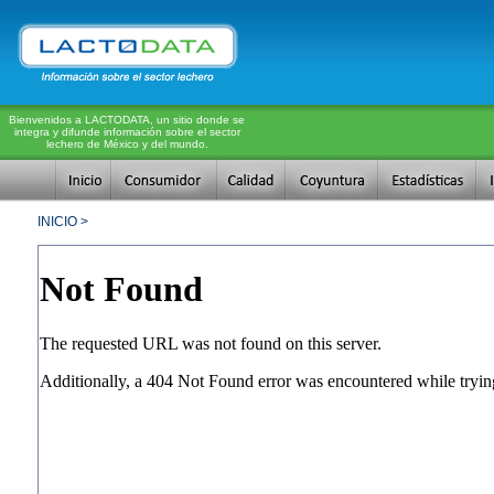
Bienvenidos a LACTODATA, un sitio donde se
integra y difunde información sobre el sector
lechero de México y del mundo.
INICIO >