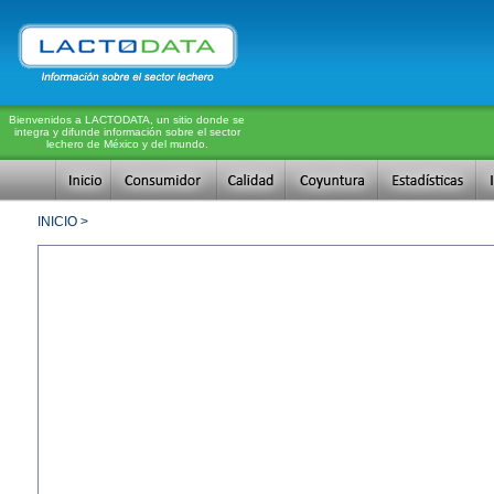
Bienvenidos a LACTODATA, un sitio donde se
integra y difunde información sobre el sector
lechero de México y del mundo.
INICIO >